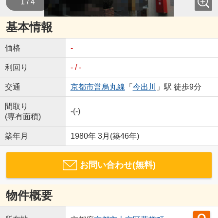
1 / 4
基本情報
価格
-
利回り
- / -
交通
京都市営烏丸線
「
今出川
」駅 徒歩9分
間取り
-(-)
(専有面積)
築年月
1980年 3月(築46年)
お問い合わせ(無料)
物件概要