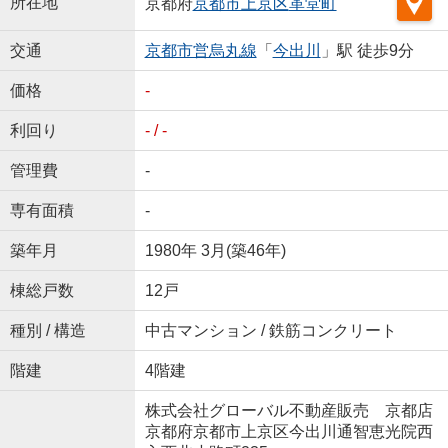
所在地
京都府
京都市上京区
革堂町
交通
京都市営烏丸線
「
今出川
」駅 徒歩9分
価格
-
利回り
- / -
管理費
-
専有面積
-
築年月
1980年 3月(築46年)
棟総戸数
12戸
種別 / 構造
中古マンション / 鉄筋コンクリート
階建
4階建
株式会社グローバル不動産販売 京都店
京都府京都市上京区今出川通智恵光院西