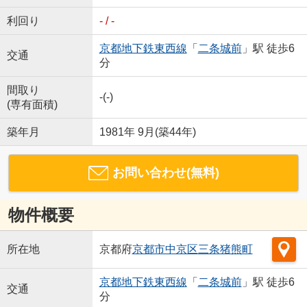
利回り
- / -
京都地下鉄東西線
「
二条城前
」駅 徒歩6
交通
分
間取り
-(-)
(専有面積)
築年月
1981年 9月(築44年)
お問い合わせ(無料)
物件概要
所在地
京都府
京都市中京区
三条猪熊町
京都地下鉄東西線
「
二条城前
」駅 徒歩6
交通
分