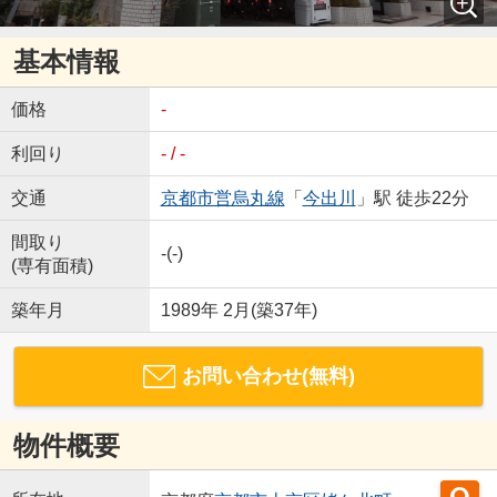
基本情報
価格
-
利回り
- / -
交通
京都市営烏丸線
「
今出川
」駅 徒歩22分
間取り
-(-)
(専有面積)
築年月
1989年 2月(築37年)
お問い合わせ(無料)
物件概要