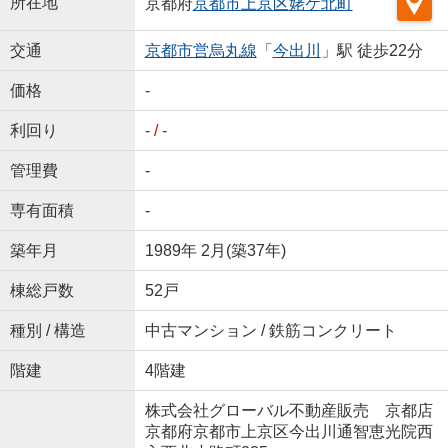
所在地
京都府
京都市上京区
姥ケ北町
交通
京都市営烏丸線
「
今出川
」駅 徒歩22分
価格
-
利回り
- / -
管理費
-
専有面積
-
築年月
1989年 2月(築37年)
棟総戸数
52戸
種別 / 構造
中古マンション / 鉄筋コンクリート
階建
4階建
株式会社グローバル不動産販売 京都店
京都府京都市上京区今出川通智恵光院西