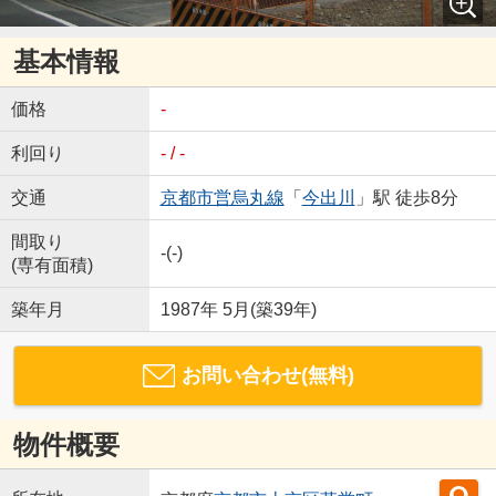
基本情報
価格
-
利回り
- / -
交通
京都市営烏丸線
「
今出川
」駅 徒歩8分
間取り
-(-)
(専有面積)
築年月
1987年 5月(築39年)
お問い合わせ(無料)
物件概要