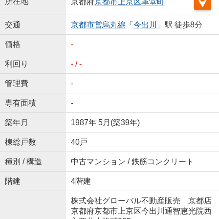
所在地
京都府
京都市上京区
革堂町
交通
京都市営烏丸線
「
今出川
」駅 徒歩8分
価格
-
利回り
- / -
管理費
-
専有面積
-
築年月
1987年 5月(築39年)
棟総戸数
40戸
種別 / 構造
中古マンション / 鉄筋コンクリート
階建
4階建
株式会社グローバル不動産販売 京都店
京都府京都市上京区今出川通智恵光院西