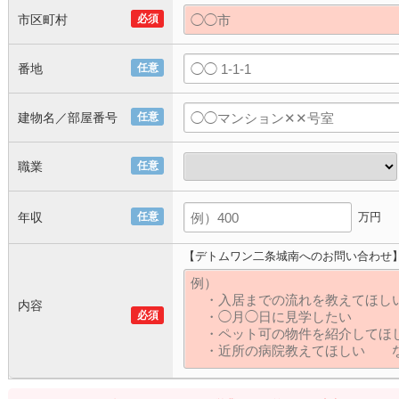
市区町村
必須
番地
任意
建物名／部屋番号
任意
職業
任意
年収
任意
万円
【デトムワン二条城南へのお問い合わせ
内容
必須