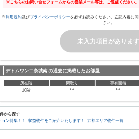
※こちらのお問い合せフォームからの営業メール等は、ご遠慮ください。
※
利用規約
及び
プライバシーポリシー
を必ずお読みください。左記内容に同
さい。
未入力項目がありま
デトムワン二条城南
の過去に掲載したお部屋
所在階
間取り
専有面積
10階
***
***
件から探す
ション特集！！
収益物件をご紹介いたします！
京都エリア物件一覧