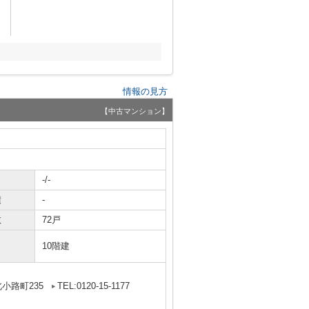
情報の見方
【中古マンション】
-/-
積
-
数
72戸
10階建
小路町235
TEL:0120-15-1177