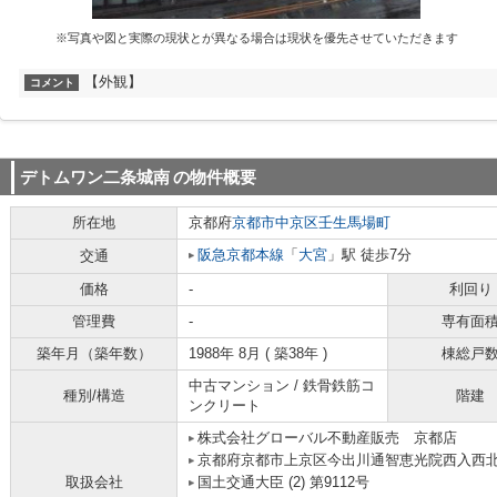
※写真や図と実際の現状とが異なる場合は現状を優先させていただきます
【外観】
コメント
デトムワン二条城南
の物件概要
所在地
京都府
京都市中京区
壬生馬場町
阪急京都本線
「
大宮
」駅 徒歩7分
交通
価格
-
利回り
管理費
-
専有面
築年月（築年数）
1988年 8月 ( 築38年 )
棟総戸
中古マンション / 鉄骨鉄筋コ
種別/構造
階建
ンクリート
株式会社グローバル不動産販売 京都店
京都府京都市上京区今出川通智恵光院西入西北
取扱会社
国土交通大臣 (2) 第9112号