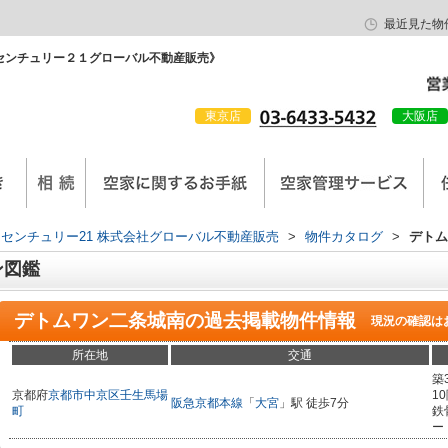
最近見た物
センチュリー２１グローバル不動産販売》
東京店
大阪店
会社概要
京西陣工務店
センチュリー21 株式会社グローバル不動産販売
>
物件カタログ
>
デトム
ン図鑑
デトムワン二条城南
の過去掲載物件情報
現況の確認は
所在地
交通
築
京都府
京都市中京区
壬生馬場
1
阪急京都本線
「
大宮
」駅 徒歩7分
町
鉄
ー