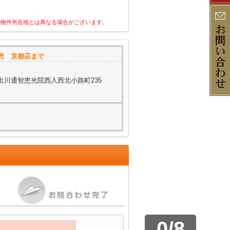
の物件所在地とは異なる場合がございます。
売 京都店まで
出川通智恵光院西入西北小路町235
0
/
8