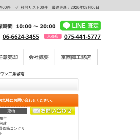
件
00
件
検討リスト
00
件
最終更新：2026年08月06日
京都店
ワン二条城南
お気軽にお問い合わせください。
建物
38年
0階建
骨鉄筋コンクリ
ト