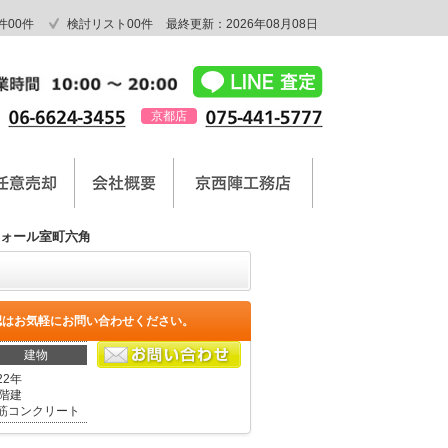
件
00
件
検討リスト
00
件
最終更新：2026年08月08日
京都店
ォール室町六角
認はお気軽にお問い合わせください。
建物
22年
0階建
筋コンクリート