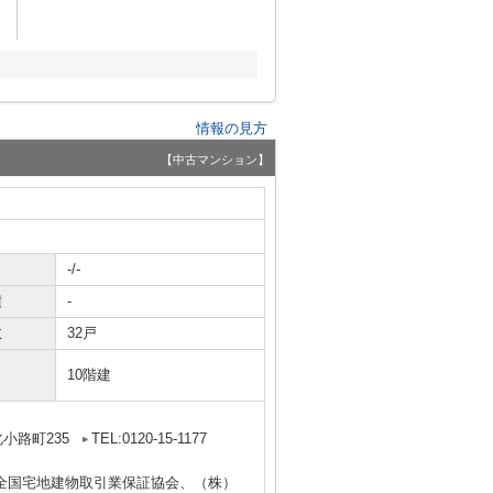
情報の見方
【中古マンション】
-/-
積
-
数
32戸
10階建
小路町235
TEL:0120-15-1177
全国宅地建物取引業保証協会、（株）