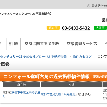
最近見た物
センチュリー２１グローバル不動産販売》
東京店
大阪店
会社概要
京西陣工務店
センチュリー21 株式会社グローバル不動産販売
>
物件カタログ
>
コンフ
ン図鑑
コンフォール室町六角
の過去掲載物件情報
現況の確
所在地
交通
築
京都府
京都市中京区
烏帽子屋
京都市営烏丸線
「
烏丸御池
」駅 徒歩4分
1
町
鉄