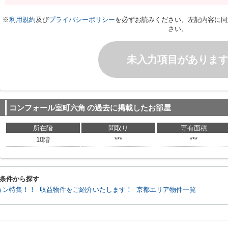
※
利用規約
及び
プライバシーポリシー
を必ずお読みください。左記内容に同
さい。
未入力項目がありま
コンフォール室町六角
の過去に掲載したお部屋
所在階
間取り
専有面積
10階
***
***
条件から探す
ョン特集！！
収益物件をご紹介いたします！
京都エリア物件一覧