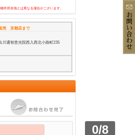
の物件所在地とは異なる場合がございます。
販売 京都店まで
出川通智恵光院西入西北小路町235
0
/
8