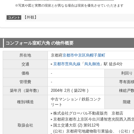
※写真や図と実際の現状とが異なる場合は現状を優先させていただきます
【外観】
コメント
コンフォール室町六角
の物件概要
所在地
京都府
京都市中京区
烏帽子屋町
京都市営烏丸線
「
烏丸御池
」駅 徒歩4分
交通
価格
-
利回り
管理費
-
専有面
築年月（築年数）
2004年 2月 ( 築22年 )
棟総戸
中古マンション / 鉄筋コンク
種別/構造
階建
リート
株式会社グローバル不動産販売 京都店
京都府京都市上京区今出川通智恵光院西入西北
取扱会社
国土交通大臣 (2) 第9112号
(公社）京都府宅地建物取引業協会、（公社）