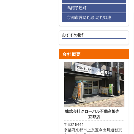
烏帽子屋町
京都市営烏丸線 烏丸御池
おすすめ物件
株式会社グローバル不動産販売
京都店
〒602-8444
京都府京都市上京区今出川通智恵