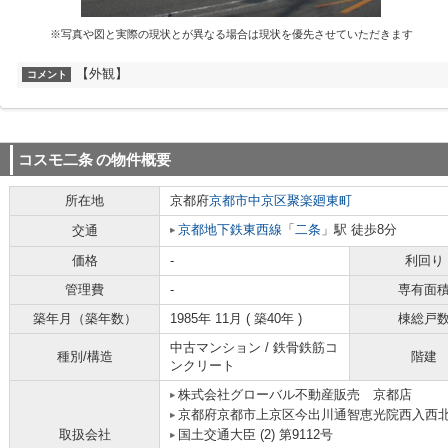
※写真や図と実際の現状とが異なる場合は現状を優先させていただきます
【外観】
コメント
コスモ二条
の物件概要
所在地
京都府
京都市中京区
聚楽廻東町
京都地下鉄東西線
「
二条
」駅 徒歩8分
交通
価格
-
利回り
管理費
-
専有面
築年月（築年数）
1985年 11月 ( 築40年 )
棟総戸
中古マンション / 鉄骨鉄筋コ
種別/構造
階建
ンクリート
株式会社グローバル不動産販売 京都店
京都府京都市上京区今出川通智恵光院西入西北
取扱会社
国土交通大臣 (2) 第9112号