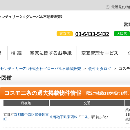
最近見た物
センチュリー２１グローバル不動産販売》
東京店
大阪店
会社概要
京西陣工務店
センチュリー21 株式会社グローバル不動産販売
>
物件カタログ
>
コスモ
ン図鑑
コスモ二条
の過去掲載物件情報
現況の確認はお気軽にお問
所在地
交通
築
京都府
京都市中京区
聚楽廻東
1
京都地下鉄東西線
「
二条
」駅 徒歩8分
町
鉄
ー