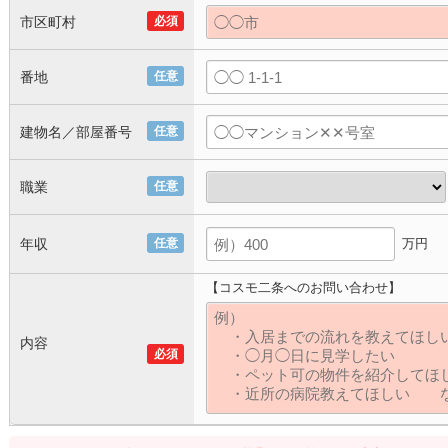
市区町村
必須
番地
任意
建物名／部屋番号
任意
職業
任意
年収
任意
万円
【コスモ二条へのお問い合わせ】
内容
必須