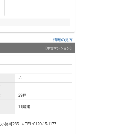
情報の見方
【中古マンション】
-/-
積
-
数
29戸
11階建
小路町235
TEL:0120-15-1177