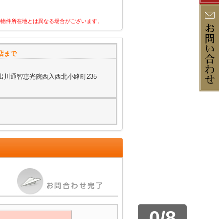
の物件所在地とは異なる場合がございます。
店まで
出川通智恵光院西入西北小路町235
0
/
8