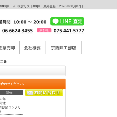
件
00
件
検討リスト
00
件
最終更新：2026年08月07日
京都店
二条
い合わせください。
建物
40年
1階建
骨鉄筋コンクリ
ト