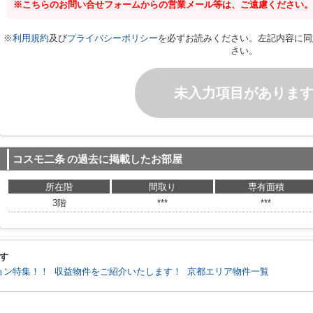
※こちらのお問い合せフォームからの営業メール等は、ご遠慮ください。
※
利用規約
及び
プライバシーポリシー
を必ずお読みください。左記内容に同
さい。
未入力項目がありま
コスモ二条
の過去に掲載したお部屋
所在階
間取り
専有面積
3階
***
***
す
ョン特集！！
収益物件をご紹介いたします！
京都エリア物件一覧