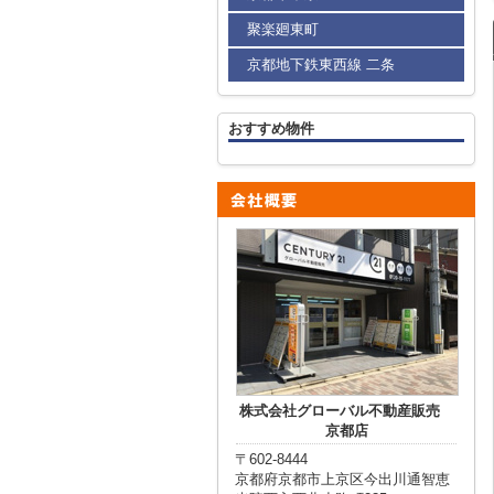
聚楽廻東町
京都地下鉄東西線 二条
おすすめ物件
株式会社グローバル不動産販売
京都店
〒602-8444
京都府京都市上京区今出川通智恵