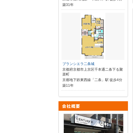
築31年
ブランシエラ二条城
京都府京都市上京区千本通二条下る聚
楽町
京都地下鉄東西線「二条」駅 徒歩4分
築11年