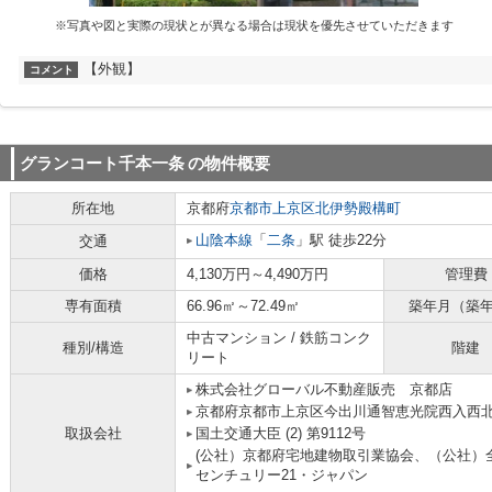
※写真や図と実際の現状とが異なる場合は現状を優先させていただきます
【外観】
コメント
グランコート千本一条
の物件概要
所在地
京都府
京都市上京区
北伊勢殿構町
山陰本線
「
二条
」駅 徒歩22分
交通
価格
4,130万円～4,490万円
管理費
専有面積
66.96㎡～72.49㎡
築年月（築
中古マンション / 鉄筋コンク
種別/構造
階建
リート
株式会社グローバル不動産販売 京都店
京都府京都市上京区今出川通智恵光院西入西北
取扱会社
国土交通大臣 (2) 第9112号
(公社）京都府宅地建物取引業協会、（公社）
センチュリー21・ジャパン