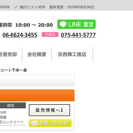
件
00
件
検討リスト
00
件
最終更新：2026年08月08日
京都店
コート千本一条
建物
販売情報へ
24年
1階建
筋コンクリート