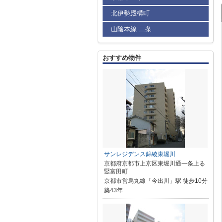
北伊勢殿構町
山陰本線 二条
おすすめ物件
サンレジデンス錦綾東堀川
京都府京都市上京区東堀川通一条上る
竪富田町
京都市営烏丸線「今出川」駅 徒歩10分
築43年