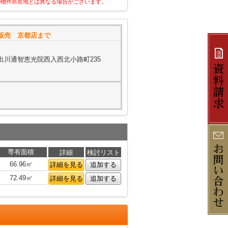
の物件所在地とは異なる場合がございます。
販売 京都店まで
出川通智恵光院西入西北小路町235
専有面積
詳細
検討リスト
66.96㎡
詳細を見る
追加する
72.49㎡
詳細を見る
追加する