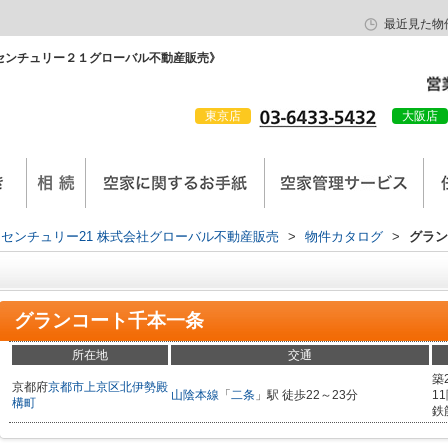
最近見た物
センチュリー２１グローバル不動産販売》
東京店
大阪店
会社概要
京西陣工務店
センチュリー21 株式会社グローバル不動産販売
>
物件カタログ
>
グラン
グランコート千本一条
所在地
交通
築
京都府
京都市上京区
北伊勢殿
山陰本線
「
二条
」駅 徒歩22～23分
1
構町
鉄