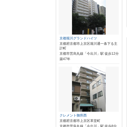
京都堀川グランドハイツ
京都府京都市上京区堀川通一条下る主
計町
京都市営烏丸線「今出川」駅 徒歩12分
築47年
クレメント御所西
京都府京都市上京区革堂町
京都市営烏丸線「今出川」駅 徒歩8分