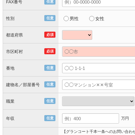
FAX番号
任意
性別
任意
男性
女性
都道府県
必須
市区町村
必須
番地
任意
建物名／部屋番号
任意
職業
任意
年収
任意
万円
【グランコート千本一条へのお問い合わ