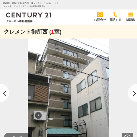
首都圏・関西の不動産売却・購入までトータルサポート！
《センチュリー２１グローバル不動産販売》
お問合せ
電話する
MENU
クレメント御所西 (
1
室)