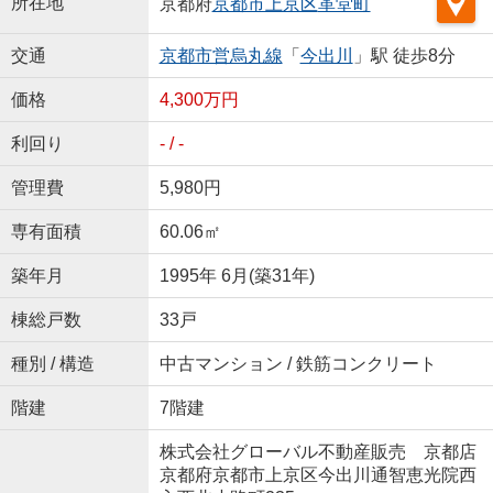
所在地
京都府
京都市上京区
革堂町
交通
京都市営烏丸線
「
今出川
」駅 徒歩8分
価格
4,300万円
利回り
- / -
管理費
5,980円
専有面積
60.06㎡
築年月
1995年 6月(築31年)
棟総戸数
33戸
種別 / 構造
中古マンション / 鉄筋コンクリート
階建
7階建
株式会社グローバル不動産販売 京都店
京都府京都市上京区今出川通智恵光院西