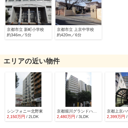
京都市立 新町小学校
京都市立 上京中学校
約346m／5分
約420m／6分
エリアの近い物件
シンフォニー北野東
京都堀川グランドハイツ
京都上京ハ
2,150
万
円
/ 2LDK
2,480
万
円
/ 3LDK
2,399
万
円