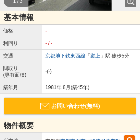
1 / 3
基本情報
価格
-
利回り
- / -
交通
京都地下鉄東西線
「
蹴上
」駅 徒歩5分
間取り
-(-)
(専有面積)
築年月
1981年 8月(築45年)
お問い合わせ(無料)
物件概要