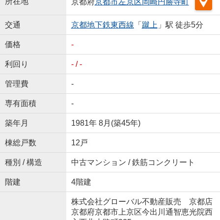
所在地
京都府
京都市左京区
岡崎円勝寺町
交通
京都地下鉄東西線
「
蹴上
」駅 徒歩5分
価格
-
利回り
- / -
管理費
-
専有面積
-
築年月
1981年 8月(築45年)
棟総戸数
12戸
種別 / 構造
中古マンション / 鉄筋コンクリート
階建
4階建
株式会社グローバル不動産販売 京都店
京都府京都市上京区今出川通智恵光院西