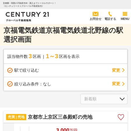
首都圏・関西の不動産売却・購入までトータルサポート！
《センチュリー２１グローバル不動産販売》
お問合せ
電話する
MENU
京福電気鉄道京福電気鉄道北野線の駅
選択画面
3
1～3
該当物件数
区画
区画を表示
駅で絞り込む
変更
変更
絞り込み条件：
なし
京都市上京区三条殿町の売地
売買 | 売地
3,000
万
円