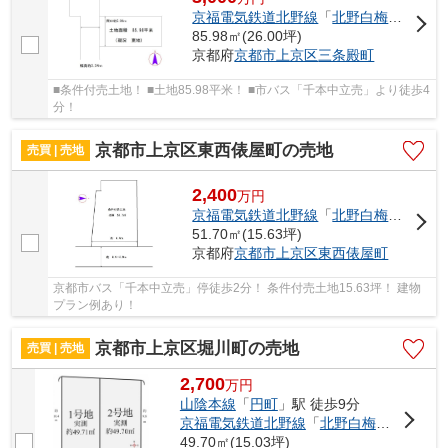
京福電気鉄道北野線
「
北野白梅町
」駅 徒
85.98㎡(26.00坪)
京都府
京都市上京区
三条殿町
■条件付売土地！ ■土地85.98平米！ ■市バス「千本中立売」より徒歩4
分！
京都市上京区東西俵屋町の売地
売買 | 売地
2,400
万
円
京福電気鉄道北野線
「
北野白梅町
」駅 徒
51.70㎡(15.63坪)
京都府
京都市上京区
東西俵屋町
京都市バス「千本中立売」停徒歩2分！ 条件付売土地15.63坪！ 建物
プラン例あり！
京都市上京区堀川町の売地
売買 | 売地
2,700
万
円
山陰本線
「
円町
」駅 徒歩9分
京福電気鉄道北野線
「
北野白梅町
」駅 徒歩
49.70㎡(15.03坪)