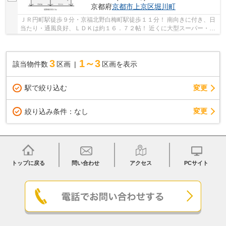
京都府
京都市上京区
堀川町
ＪＲ円町駅徒歩９分・京福北野白梅町駅徒歩１１分！ 南向きに付き、日
当たり・通風良好、ＬＤＫは約１６．７２帖！ 近くに大型スーパー・病
院・コンビニなどがあり利便性の良い立地！
3
1～3
該当物件数
区画
区画を表示
駅で絞り込む
変更
変更
絞り込み条件：
なし
トップに戻る
問い合わせ
アクセス
PCサイト