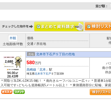
並び順：
外観
価格
駅
交通 / 所在地
土地面積/坪数
北本市下石戸５丁目の売地
売地
580
万円
バ
南小
高崎線
「
北本
」駅
停歩
94.00㎡
埼玉県
北本市
下石戸
５丁目339
28.43坪
＊間取り3LDK♪LDK15.6帖！ ＊南向きルーフバルコニー広々♪ ＊普通車
入可能です♪どちらも道路幅員5メートル以上！ ＊東側通路部分に駐輪、家庭菜