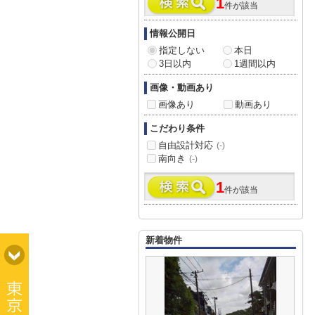
1
件が該当
情報公開日
指定しない
本日
3日以内
1週間以内
画像・動画あり
画像あり
動画あり
こだわり条件
自由設計対応
(-)
南向き
(-)
1
件が該当
新着物件