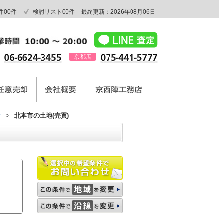
件
00
件
検討リスト
00
件
最終更新：2026年08月06日
京都店
す
>
北本市の土地(売買)