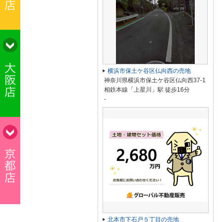
横浜市保土ケ谷区仏向西の売地
神奈川県横浜市保土ケ谷区仏向西37-1
相鉄本線「上星川」駅 徒歩16分
-
北本市下石戸５丁目の売地