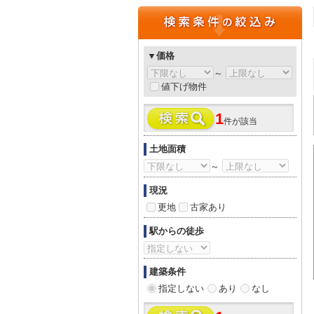
▼価格
～
値下げ物件
1
件が該当
土地面積
～
現況
更地
古家あり
駅からの徒歩
建築条件
指定しない
あり
なし