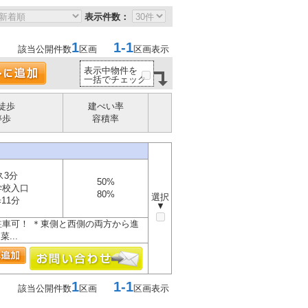
表示件数：
1
1-1
該当公開件数
区画
区画表示
表示中物件を
一括でチェック
徒歩
建ぺい率
停歩
容積率
ス3分
50%
学校入口
80%
選択
11分
▼
1台駐車可！ ＊東側と西側の両方から進
...
1
1-1
該当公開件数
区画
区画表示