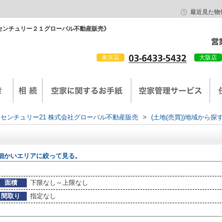
最近見た物
センチュリー２１グローバル不動産販売》
東京店
大阪店
会社概要
京西陣工務店
センチュリー21 株式会社グローバル不動産販売
>
(土地(売買))地域から探
細かいエリアに絞って見る。
面積
下限なし～上限なし
間取り
指定なし