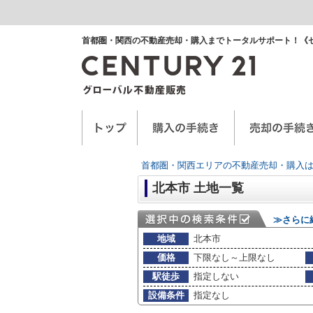
首都圏・関西の不動産売却・購入までトータルサポート！《
空き家に関するお手紙
空家管理サービス
任意売却
首都圏・関西エリアの不動産売却・購入は
北本市 土地一覧
≫さらに
地域
北本市
価格
下限なし～上限なし
駅徒歩
指定しない
設備条件
指定なし