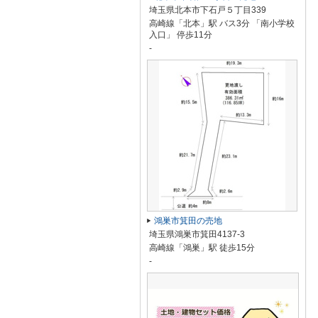
埼玉県北本市下石戸５丁目339
高崎線「北本」駅 バス3分 「南小学校
入口」 停歩11分
-
鴻巣市箕田の売地
埼玉県鴻巣市箕田4137-3
高崎線「鴻巣」駅 徒歩15分
-