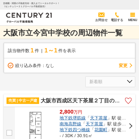
首都圏・関西の不動産売却・購入までトータルサポート！
《センチュリー２１グローバル不動産販売》
お問合せ
電話する
MENU
大阪市立今宮中学校の周辺物件一覧
1
1～1
該当物件数
件
件を表示
変更
絞り込み条件：
なし
大阪市西成区天下茶屋２丁目の中古一戸建
売買 | 中古一戸建
2,800
万
円
地下鉄堺筋線
「
天下茶屋
」駅 徒歩7分
南海高野線
「
天下茶屋
」駅 徒歩7分
地下鉄四つ橋線
「
花園町
」駅 徒歩11分
- / 3DK / 30.91㎡