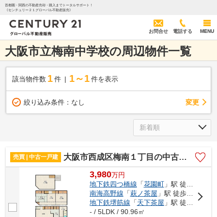
首都圏・関西の不動産売却・購入までトータルサポート！
《センチュリー２１グローバル不動産販売》
お問合せ
電話する
MENU
大阪市立梅南中学校の周辺物件一覧
1
1～1
該当物件数
件
件を表示
変更
絞り込み条件：
なし
大阪市西成区梅南１丁目の中古一戸建
売買 | 中古一戸建
3,980
万
円
地下鉄四つ橋線
「
花園町
」駅 徒歩5分
南海高野線
「
萩ノ茶屋
」駅 徒歩10分
地下鉄堺筋線
「
天下茶屋
」駅 徒歩11分
- / 5LDK / 90.96㎡