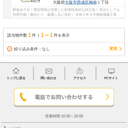
大阪府
大阪市西成区
梅南
１丁目
駅徒歩５分！周辺環境が充実した利便性良好な好立地！ 民泊としても
利用可能！陽当たり、風通し共に良好！ 令和３年９月屋根補修工事歴
有！室内美麗！
1
1～1
該当物件数
件
件を表示
変更
絞り込み条件：
なし
トップに戻る
問い合わせ
アクセス
PCサイト
営業時間:10:00～20:00