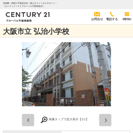
首都圏・関西の不動産売却・購入までトータルサポート！
《センチュリー２１グローバル不動産販売》
お問合せ
電話する
MENU
大阪市立 弘治小学校
前
次
画像タップで拡大表示【
1
/1】