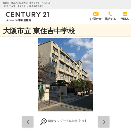
首都圏・関西の不動産売却・購入までトータルサポート！
《センチュリー２１グローバル不動産販売》
お問合せ
電話する
MENU
大阪市立 東住吉中学校
前
次
画像タップで拡大表示【
1
/1】