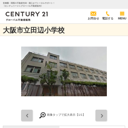
首都圏・関西の不動産売却・購入までトータルサポート！
《センチュリー２１グローバル不動産販売》
お問合せ
電話する
MENU
大阪市立田辺小学校
前
次
画像タップで拡大表示【
1
/1】