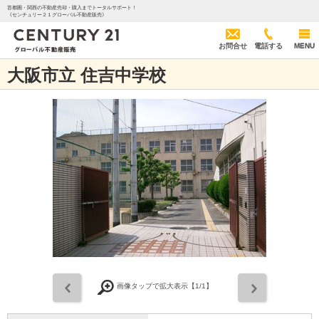
首都圏・関西の不動産売却・購入までトータルサポート！
《センチュリー２１グローバル不動産販売》
お問合せ
電話する
MENU
大阪市立 住吉中学校
前
次
画像タップで拡大表示【
1
/1】