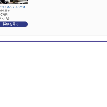
野桃ヶ池シティハウス
/80.29㎡
80
万円
8m／2分
詳細を見る