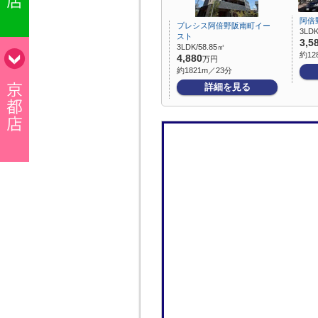
阿倍
プレシス阿倍野阪南町イー
3LDK
スト
3,5
3LDK/58.85㎡
約12
4,880
万円
約1821m／23分
詳細を見る