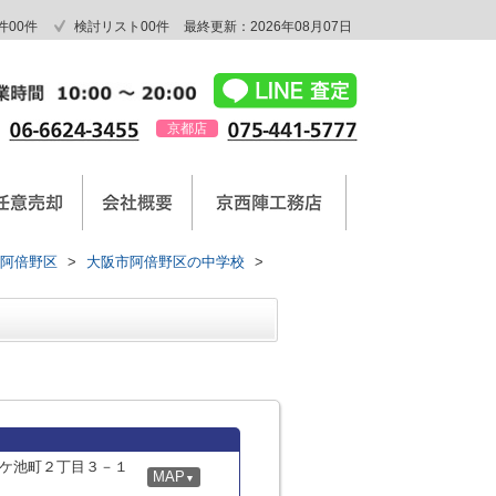
件
00
件
検討リスト
00
件
最終更新：2026年08月07日
京都店
阿倍野区
>
大阪市阿倍野区の中学校
>
ケ池町２丁目３－１
MAP
▼