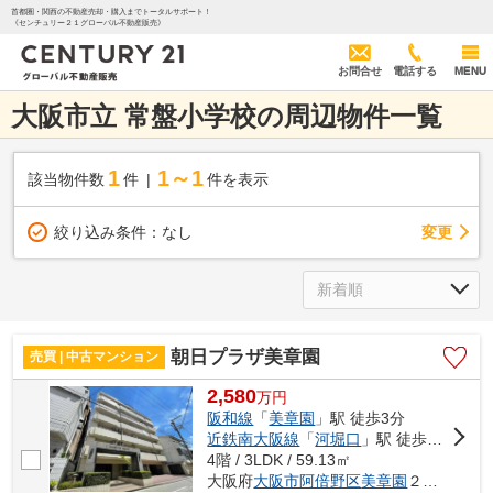
首都圏・関西の不動産売却・購入までトータルサポート！
《センチュリー２１グローバル不動産販売》
お問合せ
電話する
MENU
大阪市立 常盤小学校の周辺物件一覧
1
1～1
該当物件数
件
件を表示
変更
絞り込み条件：
なし
朝日プラザ美章園
売買 | 中古マンション
2,580
万
円
阪和線
「
美章園
」駅 徒歩3分
近鉄南大阪線
「
河堀口
」駅 徒歩6分
4階 / 3LDK / 59.13㎡
大阪府
大阪市阿倍野区
美章園
２丁目