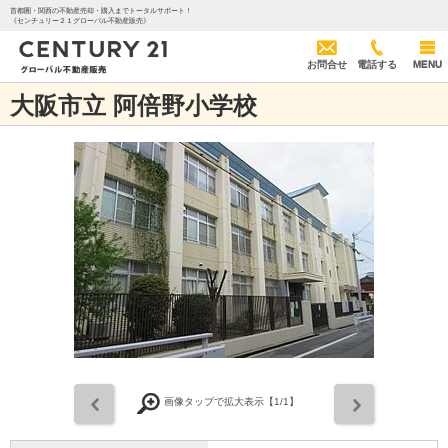
首都圏・関西の不動産売却・購入までトータルサポート！
《センチュリー２１グローバル不動産販売》
お問合せ
電話する
MENU
大阪市立 阿倍野小学校
前
次
画像タップで拡大表示【
1
/1】