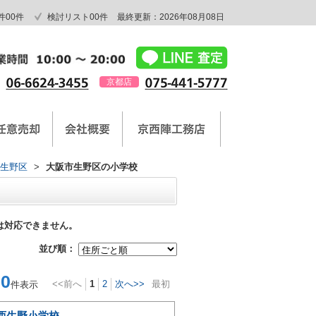
件
00
件
検討リスト
00
件
最終更新：2026年08月08日
京都店
生野区
>
大阪市生野区の小学校
は対応できません。
並び順：
0
<<前へ
1
2
次へ>>
最初
件表示