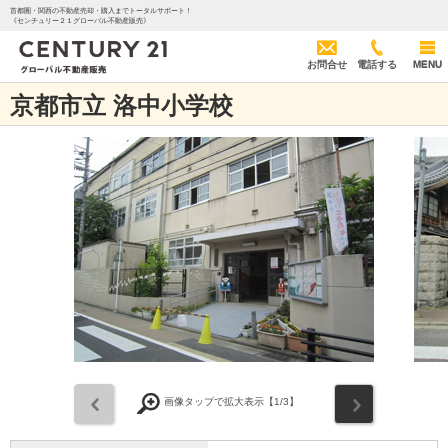
首都圏・関西の不動産売却・購入までトータルサポート！
《センチュリー２１グローバル不動産販売》
お問合せ
電話する
MENU
京都市立 洛中小学校
前
次
画像タップで拡大表示【
1
/3】