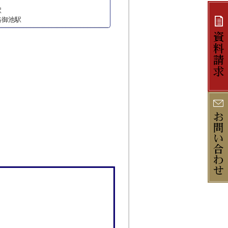
駅
路御池駅