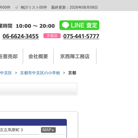
件
00
件
検討リスト
00
件
最終更新：2026年08月09日
京都店
中京区
>
京都市中京区の小学校
>
京都
京左馬寮町３
MAP
▼