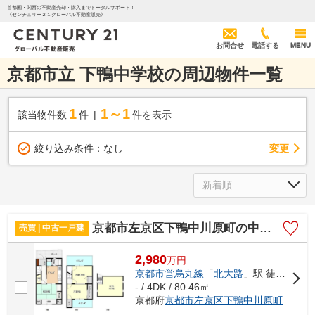
首都圏・関西の不動産売却・購入までトータルサポート！
《センチュリー２１グローバル不動産販売》
お問合せ
電話する
MENU
京都市立 下鴨中学校の周辺物件一覧
1
1～1
該当物件数
件
件を表示
変更
絞り込み条件：
なし
京都市左京区下鴨中川原町の中古一戸建
売買 | 中古一戸建
2,980
万
円
京都市営烏丸線
「
北大路
」駅 徒歩15分
- / 4DK / 80.46㎡
京都府
京都市左京区
下鴨中川原町