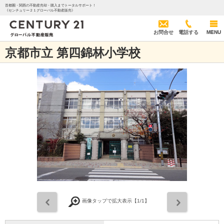
首都圏・関西の不動産売却・購入までトータルサポート！
《センチュリー２１グローバル不動産販売》
お問合せ
電話する
MENU
京都市立 第四錦林小学校
前
次
画像タップで拡大表示【
1
/1】