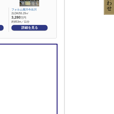
フォルム堀川今出川
2LDK/55.29㎡
3,280
万円
約853m／11分
詳細を見る