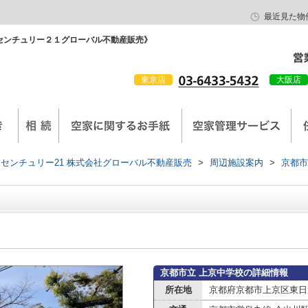
最近見た物
センチュリー２１グローバル不動産販売》
東京店
大阪店
会社概要
京西陣工務店
センチュリー21 株式会社グローバル不動産販売
>
周辺施設案内
>
京都市
京都市立 上京中学校の詳細情報
所在地
京都府京都市上京区東日