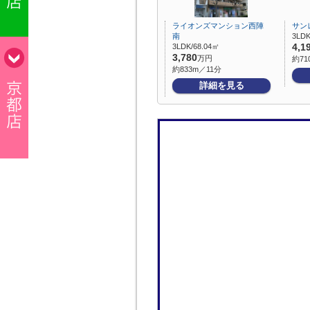
ライオンズマンション西陣
サン
南
3LDK
3LDK/68.04㎡
4,1
3,780
万円
約71
約833m／11分
詳細を見る