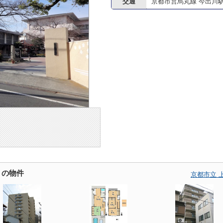
交通
京都市営烏丸線 今出川
くの物件
京都市立 