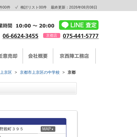
件
00
件
検討リスト
00
件
最終更新：2026年08月08日
京都店
上京区
>
京都市上京区の中学校
>
京都
野殿町３９５
MAP
▼