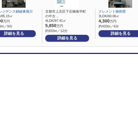
レジデンス錦綾東堀川
京都市上京区下石橋南半町
クレメント御所西
/85.15㎡
の中古…
3LDK/60.06㎡
90
4LDK/97.41㎡
4,300
万円
万円
5,850
万円
0m／9分
約420m／6分
約933m／12分
詳細を見る
詳細を見る
詳細を見る