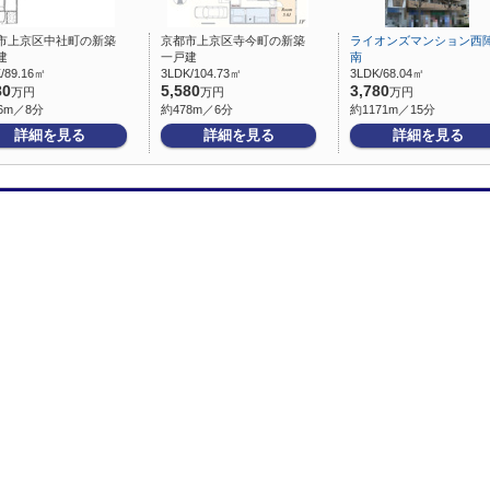
市上京区中社町の新築
京都市上京区寺今町の新築
ライオンズマンション西
建
一戸建
南
/89.16㎡
3LDK/104.73㎡
3LDK/68.04㎡
80
5,580
3,780
万円
万円
万円
6m／8分
約478m／6分
約1171m／15分
詳細を見る
詳細を見る
詳細を見る