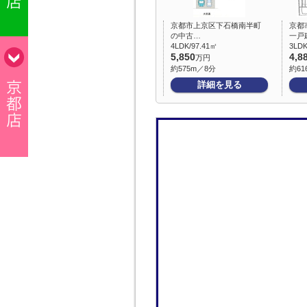
京都市上京区下石橋南半町
京都
の中古…
一戸
4LDK/97.41㎡
3LDK
5,850
4,8
万円
約575m／8分
約61
詳細を見る