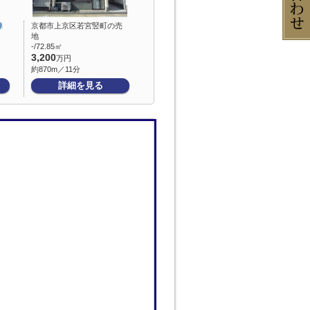
陣
京都市上京区若宮竪町の売
地
-/72.85㎡
3,200
万円
約870m／11分
詳細を見る