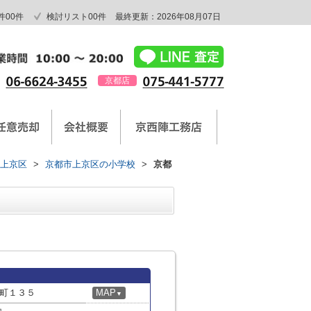
件
00
件
検討リスト
00
件
最終更新：2026年08月07日
京都店
上京区
>
京都市上京区の小学校
>
京都
町１３５
MAP
▼