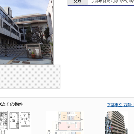
交通
京都市営烏丸線 今出川
の近くの物件
京都市立 西陣