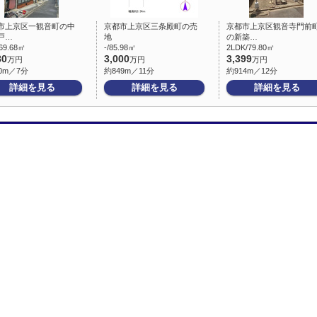
市上京区一観音町の中
京都市上京区三条殿町の売
京都市上京区観音寺門前
戸…
地
の新築…
69.68㎡
-/85.98㎡
2LDK/79.80㎡
80
3,000
3,399
万円
万円
万円
0m／7分
約849m／11分
約914m／12分
詳細を見る
詳細を見る
詳細を見る