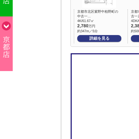
京都市北区紫野中柏野町の
京都
中古一…
古一
4K/61.67㎡
4DK/
2,780
2,3
万円
約347m／5分
約50
詳細を見る