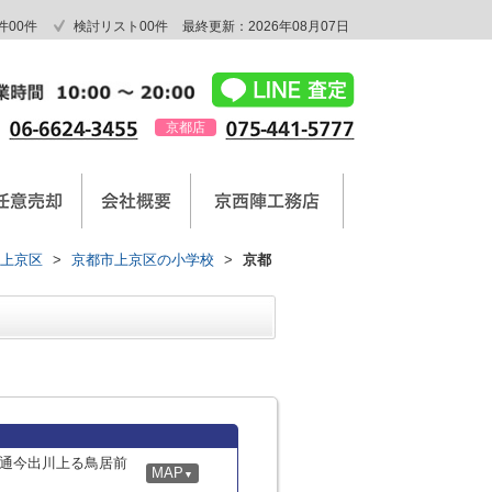
件
00
件
検討リスト
00
件
最終更新：2026年08月07日
京都店
上京区
>
京都市上京区の小学校
>
京都
通今出川上る鳥居前
MAP
▼