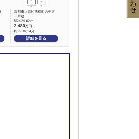
町
京都市上京区西柳町の中古
一戸建
5DK/89.62㎡
2,480
万円
約251m／4分
詳細を見る