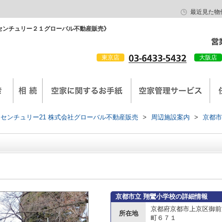
最近見た物
センチュリー２１グローバル不動産販売》
東京店
大阪店
会社概要
京西陣工務店
センチュリー21 株式会社グローバル不動産販売
>
周辺施設案内
>
京都市
京都市立 翔鸞小学校の詳細情報
京都府京都市上京区御前
所在地
町６７１