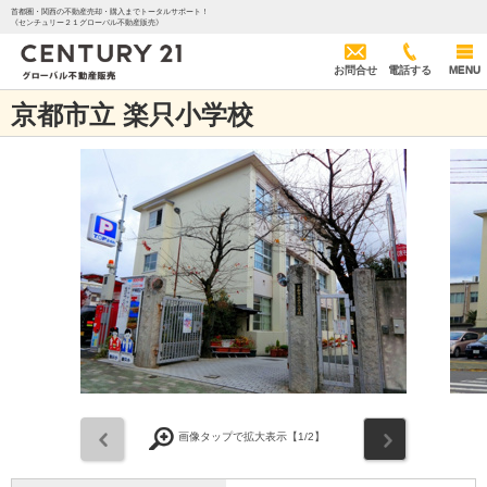
首都圏・関西の不動産売却・購入までトータルサポート！
《センチュリー２１グローバル不動産販売》
お問合せ
電話する
MENU
京都市立 楽只小学校
前
次
画像タップで拡大表示【
1
/2】