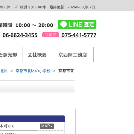
件
00
件
検討リスト
00
件
最終更新：2026年08月07日
京都店
北区
>
京都市北区の小学校
>
京都市立
本町８８
MAP
▼