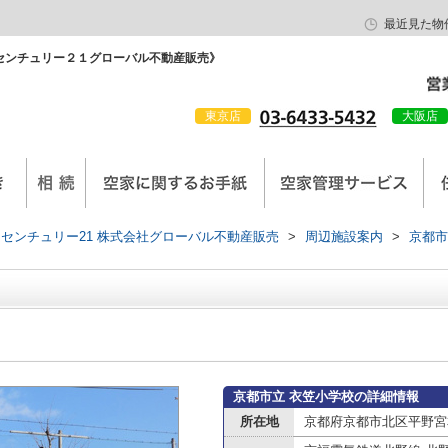
最近見た物
センチュリー２１グローバル不動産販売》
東京店
大阪店
会社概要
京西陣工務店
センチュリー21 株式会社グローバル不動産販売
>
周辺施設案内
>
京都市
京都市立 衣笠小学校の詳細情報
所在地
京都府京都市北区平野宮