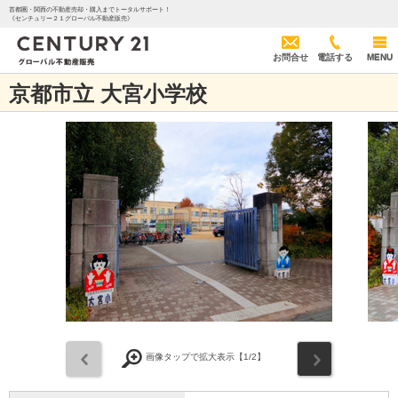
首都圏・関西の不動産売却・購入までトータルサポート！
《センチュリー２１グローバル不動産販売》
お問合せ
電話する
MENU
京都市立 大宮小学校
前
次
画像タップで拡大表示【
1
/2】