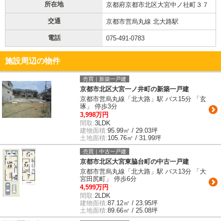
所在地
京都府京都市北区大宮中ノ社町３７
交通
京都市営烏丸線 北大路駅
電話
075-491-0783
施設周辺の物件
売買｜新築一戸建
京都市北区大宮一ノ井町の新築一戸建
京都市営烏丸線「北大路」駅 バス15分 「玄
琢」 停歩3分
3,998万円
間取:
3LDK
建物面積:
95.99㎡ / 29.03坪
土地面積:
105.76㎡ / 31.99坪
売買｜中古一戸建
京都市北区大宮東脇台町の中古一戸建
京都市営烏丸線「北大路」駅 バス13分 「大
宮田尻町」 停歩6分
4,599万円
間取:
2LDK
建物面積:
87.12㎡ / 23.95坪
土地面積:
89.66㎡ / 25.08坪