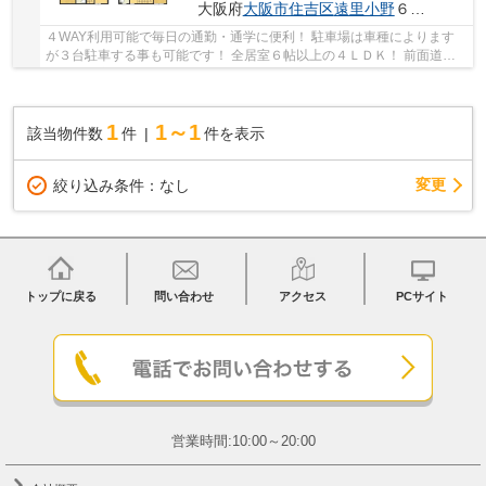
大阪府
大阪市住吉区
遠里小野
６丁目
４WAY利用可能で毎日の通勤・通学に便利！ 駐車場は車種によります
が３台駐車する事も可能です！ 全居室６帖以上の４ＬＤＫ！ 前面道路
約６ｍと広々！駐車もラクラク！
1
1～1
該当物件数
件
件を表示
変更
絞り込み条件：
なし
トップに戻る
問い合わせ
アクセス
PCサイト
営業時間:10:00～20:00