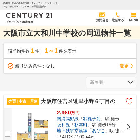
首都圏・関西の不動産売却・購入までトータルサポート！
《センチュリー２１グローバル不動産販売》
お問合せ
電話する
MENU
大阪市立大和川中学校の周辺物件一覧
1
1～1
該当物件数
件
件を表示
変更
絞り込み条件：
なし
大阪市住吉区遠里小野６丁目の中古一戸建
売買 | 中古一戸建
2,980
万
円
南海高野線
「
我孫子前
」駅 徒歩7分
阪和線
「
杉本町
」駅 徒歩15分
地下鉄御堂筋線
「
あびこ
」駅 徒歩23分
- / 4LDK / 100.44㎡