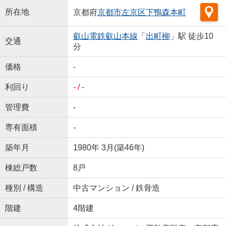
所在地
京都府
京都市左京区
下鴨森本町
叡山電鉄叡山本線
「
出町柳
」駅 徒歩10
交通
分
価格
-
利回り
- / -
管理費
-
専有面積
-
築年月
1980年 3月(築46年)
棟総戸数
8戸
種別 / 構造
中古マンション / 鉄骨造
階建
4階建