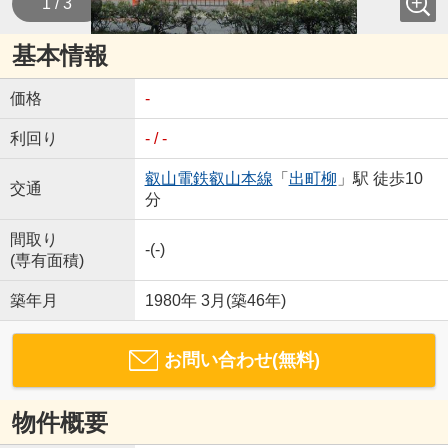
1 / 3
基本情報
価格
-
利回り
- / -
叡山電鉄叡山本線
「
出町柳
」駅 徒歩10
交通
分
間取り
-(-)
(専有面積)
築年月
1980年 3月(築46年)
お問い合わせ(無料)
物件概要