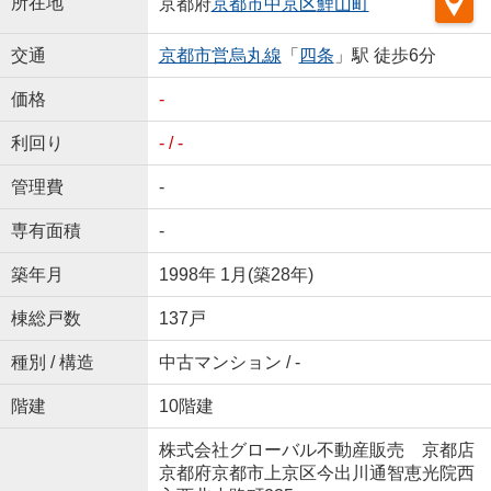
所在地
京都府
京都市中京区
鯉山町
交通
京都市営烏丸線
「
四条
」駅 徒歩6分
価格
-
利回り
- / -
管理費
-
専有面積
-
築年月
1998年 1月(築28年)
棟総戸数
137戸
種別 / 構造
中古マンション / -
階建
10階建
株式会社グローバル不動産販売 京都店
京都府京都市上京区今出川通智恵光院西