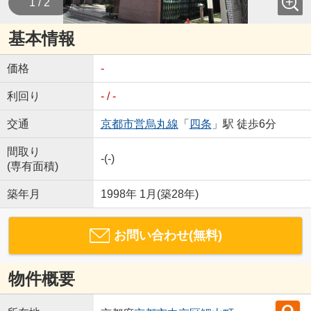
1 / 2
基本情報
価格
-
利回り
- / -
交通
京都市営烏丸線
「
四条
」駅 徒歩6分
間取り
-(-)
(専有面積)
築年月
1998年 1月(築28年)
お問い合わせ(無料)
物件概要