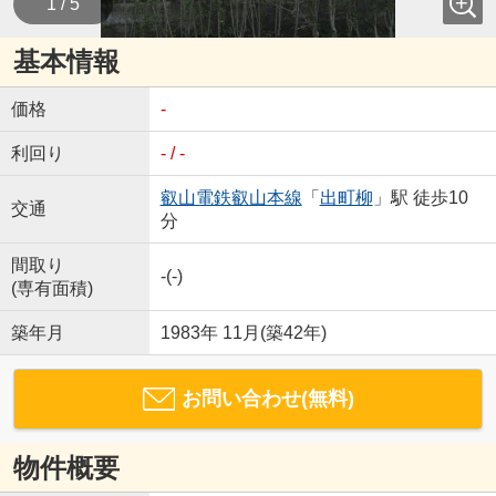
1 / 5
基本情報
価格
-
利回り
- / -
叡山電鉄叡山本線
「
出町柳
」駅 徒歩10
交通
分
間取り
-(-)
(専有面積)
築年月
1983年 11月(築42年)
お問い合わせ(無料)
物件概要