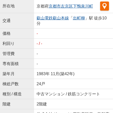
所在地
京都府
京都市左京区
下鴨泉川町
叡山電鉄叡山本線
「
出町柳
」駅 徒歩10
交通
分
価格
-
利回り
- / -
管理費
-
専有面積
-
築年月
1983年 11月(築42年)
棟総戸数
24戸
種別 / 構造
中古マンション / 鉄筋コンクリート
階建
2階建