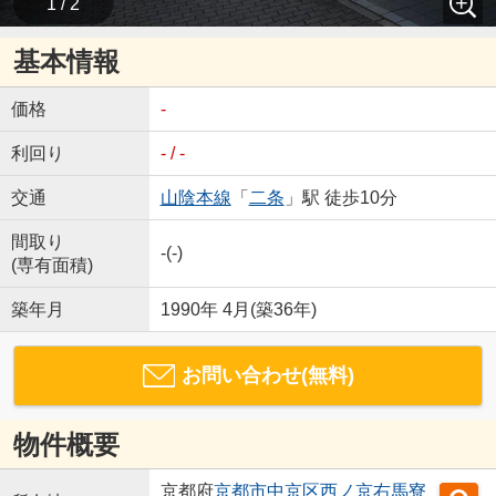
1 / 2
基本情報
価格
-
利回り
- / -
交通
山陰本線
「
二条
」駅 徒歩10分
間取り
-(-)
(専有面積)
築年月
1990年 4月(築36年)
お問い合わせ(無料)
物件概要
京都府
京都市中京区
西ノ京右馬寮