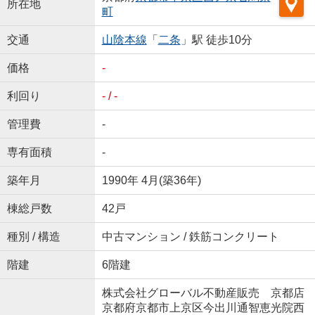
所在地
町
交通
山陰本線
「
二条
」駅 徒歩10分
価格
-
利回り
- / -
管理費
-
専有面積
-
築年月
1990年 4月(築36年)
棟総戸数
42戸
種別 / 構造
中古マンション / 鉄筋コンクリート
階建
6階建
株式会社グローバル不動産販売 京都店
京都府京都市上京区今出川通智恵光院西