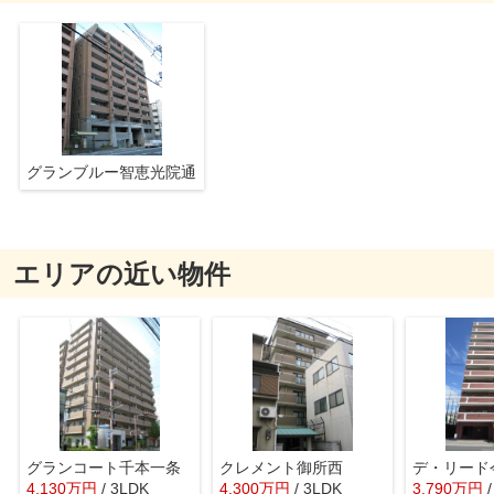
グランブルー智恵光院通
エリアの近い物件
グランコート千本一条
クレメント御所西
デ・リード
4,130
万
円
/ 3LDK
4,300
万
円
/ 3LDK
3,790
万
円