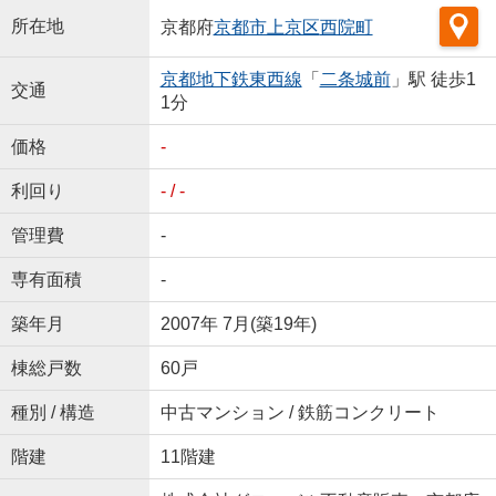
所在地
京都府
京都市上京区
西院町
京都地下鉄東西線
「
二条城前
」駅 徒歩1
交通
1分
価格
-
利回り
- / -
管理費
-
専有面積
-
築年月
2007年 7月(築19年)
棟総戸数
60戸
種別 / 構造
中古マンション / 鉄筋コンクリート
階建
11階建