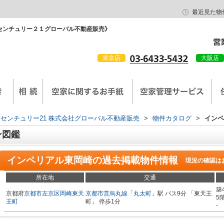
最近見た物
センチュリー２１グローバル不動産販売》
東京店
大阪店
会社概要
京西陣工務店
センチュリー21 株式会社グローバル不動産販売
>
物件カタログ
>
インペ
ン図鑑
インペリアル東岡崎
の過去掲載物件情報
現況の確認は
所在地
交通
築
京都府
京都市左京区
岡崎東天
京都市営烏丸線
「
丸太町
」駅 バス9分 「東天王
5
王町
町」 停歩1分
-