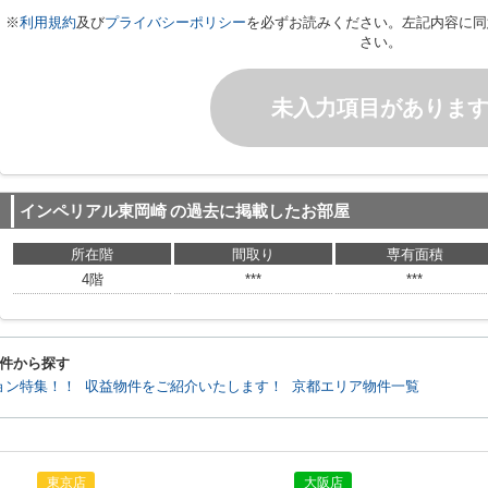
※
利用規約
及び
プライバシーポリシー
を必ずお読みください。左記内容に同
さい。
未入力項目がありま
インペリアル東岡崎
の過去に掲載したお部屋
所在階
間取り
専有面積
4階
***
***
件から探す
ョン特集！！
収益物件をご紹介いたします！
京都エリア物件一覧
東京店
大阪店