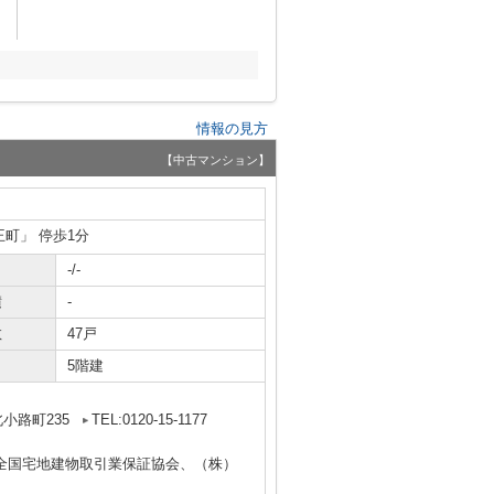
情報の見方
【中古マンション】
王町」 停歩1分
-/-
積
-
数
47戸
5階建
小路町235
TEL:0120-15-1177
全国宅地建物取引業保証協会、（株）