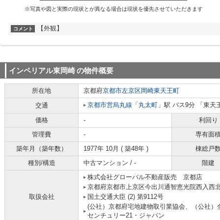
※写真や図と実際の現状とが異なる場合は現状を優先させていただきます
【外観】
コメント
インペリアル東岡崎
の物件概要
所在地
京都府
京都市左京区
岡崎東天王町
京都市営烏丸線
「
丸太町
」駅 バス9分 「東天
交通
価格
-
利回り
管理費
-
専有面
築年月（築年数）
1977年 10月 ( 築48年 )
棟総戸
種別/構造
中古マンション / -
階建
株式会社グローバル不動産販売 京都店
京都府京都市上京区今出川通智恵光院西入西北
取扱会社
国土交通大臣 (2) 第9112号
(公社）京都府宅地建物取引業協会、（公社）
センチュリー21・ジャパン