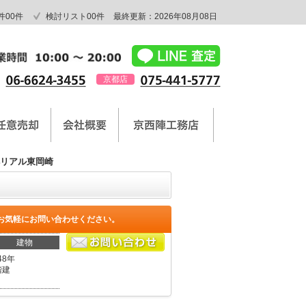
件
00
件
検討リスト
00
件
最終更新：2026年08月08日
京都店
リアル東岡崎
お気軽にお問い合わせください。
建物
48年
階建