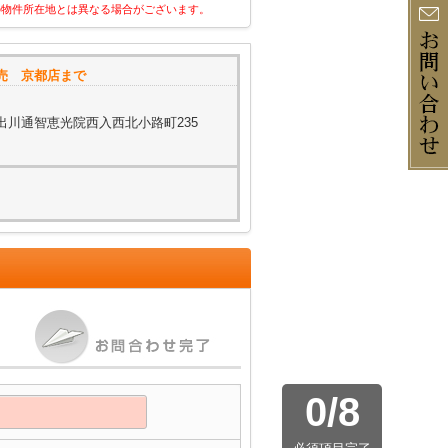
の物件所在地とは異なる場合がございます。
売 京都店まで
出川通智恵光院西入西北小路町235
0
/
8